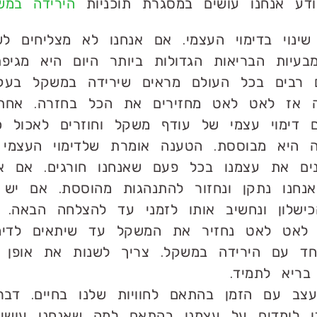
דע אנחנו עושים במסגרת תוכניות
הירידה במש
נוי בדימוי העצמי. אם אנחנו לא מצליחים לש
עיות הבריאות הגדולות ביותר היום היא מגיפ
ים רבים בכל העולם מראים שירידה במשקל בעק
 אז לאט לאט מחזירים את הכל בחזרה. אחת
 דימוי עצמי של עודף משקל וחוזרים לאכול כ
היא מבוססת. הטענה אומרת שלדימוי העצמי של
ים את עצמנו בכל פעם שאנחנו חורגים. אם אנ
נחנו נתקן ונחזור להתנהגות מהוססת. אם יש 
כישלון ונחשיב אותו לזמני עד להצלחה הבאה. 
 לאט לאט נחזיר את המשקל עד שיתאים לדימו
יחד עם הירידה במשקל. צריך לשנות את אופן 
ריא לתמיד.
ב עם הזמן בהתאם לחוויות שלנו בחיים. דברי
נו לומדים על עצמנו בהתאם למה שאנחנו עושי